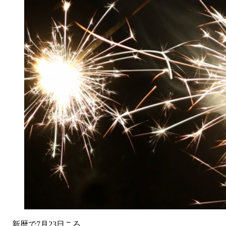
新暦で7月23日ころ。