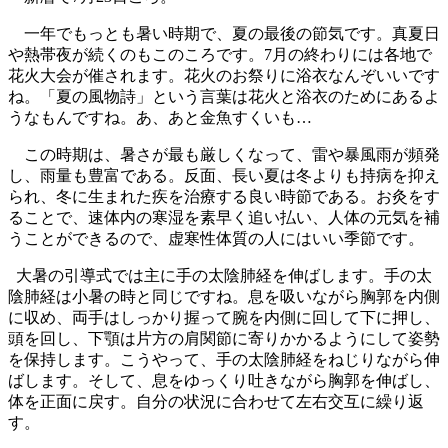
一年でもっとも暑い時期で、夏の最後の節気です。真夏日
や熱帯夜が続くのもこのころです。7月の終わりには各地で
花火大会が催されます。花火のお祭りに浴衣なんぞいいです
ね。「夏の風物詩」という言葉は花火と浴衣のためにあるよ
うなもんですね。あ、あと金魚すくいも…
この時期は、暑さが最も厳しくなって、雷や暴風雨が頻発
し、雨量も豊富である。反面、長い夏は冬よりも持病を抑え
られ、冬に生まれた疾を治療する良い時節である。お灸をす
ることで、速体内の寒湿を素早く追い払い、人体の元気を補
うことができるので、虚寒性体質の人にはいい季節です。
大暑の引導式では主に手の太陰肺経を伸ばします。手の太
陰肺経は小暑の時と同じですね。息を吸いながら胸郭を内側
に収め、両手はしっかり握って腕を内側に回して下に押し、
頭を回し、下顎は片方の肩関節に寄りかかるようにして姿勢
を保持します。こうやって、手の太陰肺経をねじりながら伸
ばします。そして、息をゆっくり吐きながら胸郭を伸ばし、
体を正面に戻す。自分の状況に合わせて左右交互に繰り返
す。