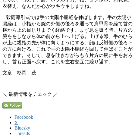
衣替え、なんだか心がウキウキしますね。
穀雨導引式では手の太陽小腸経を伸ばします。手の太陽小
腸経は、小指から腕の外側の後ろを通って肩甲骨を経て首の
横から上の目じりまでく経絡です。まず息を吸う時、片方の
腕ををしながら体の前から上へ上げる。上げる際、手のひら
が上に親指の先が体に向くようにする。顔は反対側の後ろ下
の方に向ける。これで手の太陽小腸経を回して伸ばすことが
できます。そして、息を吐きながらもう片方の腕に手をおろ
し、首も正面へ戻す。これを左右交互に繰り返す。
文章 杉岡 茂
＼ 最新情報をチェック ／
Facebook
X
Bluesky
Threads