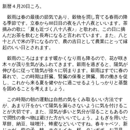
新暦４月20日ころ。
穀雨は春の最後の節気であり、穀物を潤し育てる春雨の降
る季節です。立春から88日目の夜を八十八夜といいます。茶
摘みの歌に「夏も近づく八十八夜♪」と歌われ、この日に摘
んだお茶を飲むと長寿になると言われています。また、八と
十と八で米の字になるので、農の吉日として農業にとって縁
起のいい日とされます。
穀雨のころはますます暖かくなり雨も降るので、花が咲き
木々が茂り生気があふれてきます。穀雨を過ぎると、陽気が
伸びるに従って陰気が徐々に弱まります。穀雨はすでに春の
暮れで、この時期は肝臓、腎臓の保養と脾臓、胃の働きを促
し、これから来る夏を健やかに過ごせるようしっかりと基盤
を固めることを考えましょう。
この時期の朝の運動は自然の気をくみ取るいい方法です
が、あまり汗をかいて陽気を漏らさないように気を付けるこ
とが大切です。また、湿気が多いと気分が湿ることもあるの
で潤性の食べ物は避けた方がいいでしょう。よもぎを用いた
草餅、納豆、味噌汁、蜂蜜などいいですね。春キャベツ、新
じゃが、竹の子、鯵、ホタルイカ、桜、タンポポ、お花見、