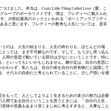
razy Little Thing Called Love（愛、こ
クグループのボーカリストです。僕は、フレディーに魅入られ
す。20世紀最高のロックといわれる「ボヘミアンラプソディ
があると思います。フレディーの数奇な人生については、是非
いうのは、人生の始まりも、人生の終わりも、ほとんどの場
にとっては、まず不可解なのです。そして、もう少し突っ込ん
、人間の意思で動いている部分は少ないということです。特に
る」といってもいいかもしれません。腕や足は、自分の意思に
かかわらず、私たちは、自分の体を自分の所有物だと認識して
は、その人の自由だと考えられていることに、少し戸惑いを感
思をもって、人としてよりよく生きるための多少の努力は必要
の人間である自分ということを思うときには、「自分の人生、
の意味や意義をあまり深くまじめに考えすぎると、大事なこと