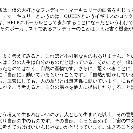
好きなフレディー・マーキュリーの曲名をもじってつけました。本当は、C
・マーキュリーというのは、QUEENというイギリスのロッ
、HELPにボーカルとして参加することになったというわけで
てそのボーカリストであるフレディーのことは、また書く機会
、よく考えてみると、これほど不可解なものもありません。と
人は自分の人生は自分のものだと思っている、そのことが、僕
ったものではなく、自然の産物です。さらに、驚くべきことに
に「自然に」動いているということです。「自然が動かしてい
も、血管にしても、人の意思とは無関係に動いています。にも
んか？こう考えると、自分の臓器を他人に提供したりすること
どう考えて生きればいいのか。人として生まれた以上、その意
ぱり自然の中のものです。その自然、もっと言えば、宇宙の中
に考えておけばいいんじゃないかと思っています。生きること