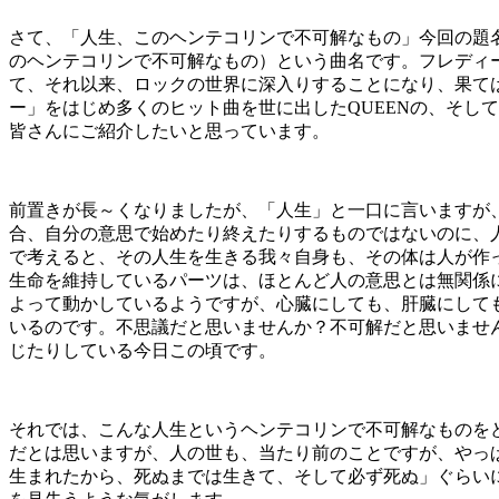
さて、「人生、このヘンテコリンで不可解なもの」今回の題名は、僕の大
のヘンテコリンで不可解なもの）という曲名です。フレディー
て、それ以来、ロックの世界に深入りすることになり、果ては
ー」をはじめ多くのヒット曲を世に出したQUEENの、そし
皆さんにご紹介したいと思っています。
前置きが長～くなりましたが、「人生」と一口に言いますが
合、自分の意思で始めたり終えたりするものではないのに、
で考えると、その人生を生きる我々自身も、その体は人が作
生命を維持しているパーツは、ほとんど人の意思とは無関係
よって動かしているようですが、心臓にしても、肝臓にして
いるのです。不思議だと思いませんか？不可解だと思いませ
じたりしている今日この頃です。
それでは、こんな人生というヘンテコリンで不可解なものを
だとは思いますが、人の世も、当たり前のことですが、やっ
生まれたから、死ぬまでは生きて、そして必ず死ぬ」ぐらい