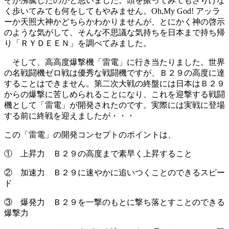
そが沸騰したのかと思いました。頭を振ってみてもさりげな
く歩いてみても何をしてもやみません。Oh,My God! アッラ
ーか天照大神かどちらかわかりませんが、とにかく神の啓示
のような気がして、そんな不思議な気持ちを日本まで持ち帰
り「ＲＹＤＥＥＮ」を調べてみました。
そして、高高度爆撃機「雷電」に行き当たりました。世界
の名戦闘機ゼロ戦は優秀な戦闘機ですが、Ｂ２９の高度に達
することはできません。第二次大戦の終盤には日本はＢ２９
からの爆撃に苦しめられることになり、これを迎撃する戦闘
機として「雷電」が開発されたのです。実際には実戦に登場
する前に終戦を迎えましたが・・・
この「雷電」の開発コンセプトのポイントは、
① 上昇力 Ｂ２９の高度まで素早く上昇すること
② 加速力 Ｂ２９に速やかに追いつくことのできるスピー
ド
③ 爆発力 Ｂ２９を一撃のもとに撃ち落とすことのできる
爆撃力