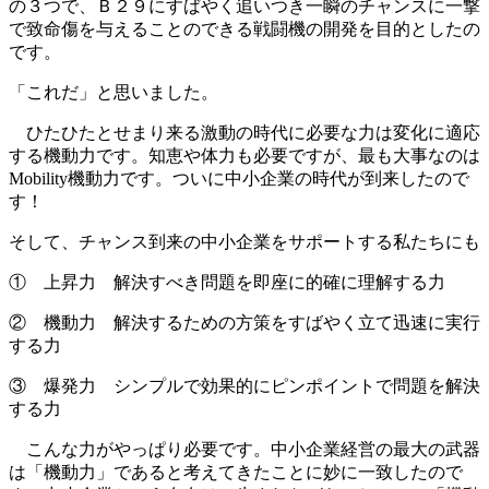
の３つで、Ｂ２９にすばやく追いつき一瞬のチャンスに一撃
で致命傷を与えることのできる戦闘機の開発を目的としたの
です。
「これだ」と思いました。
ひたひたとせまり来る激動の時代に必要な力は変化に適応
する機動力です。知恵や体力も必要ですが、最も大事なのは
Mobility機動力です。ついに中小企業の時代が到来したので
す！
そして、チャンス到来の中小企業をサポートする私たちにも
① 上昇力 解決すべき問題を即座に的確に理解する力
② 機動力 解決するための方策をすばやく立て迅速に実行
する力
③ 爆発力 シンプルで効果的にピンポイントで問題を解決
する力
こんな力がやっぱり必要です。中小企業経営の最大の武器
は「機動力」であると考えてきたことに妙に一致したので