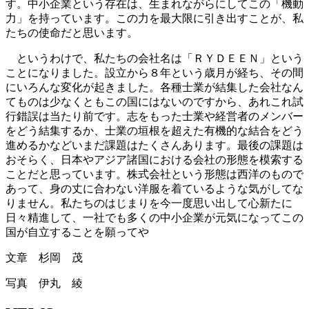
す。中小企業という存在は、生まれながらにしてこの「機動
力」を持っています。この力を最大限に引き出すことが、私
たちの使命だと思います。
というわけで、私たちの会社名は「ＲＹＤＥＥＮ」という
ことになりました。設立から８年という歳月が経ち、その間
にいろんな変化が起きました。各種士業が結集した会社なん
てものは少なくともこの国にはないのですから、あれこれ試
行錯誤は当たり前です。志をもった士業や経営者のメンバー
をどう結集するか、士業の垣根を超えた有機的な結合をどう
進めるかなどいまだ課題はたくさんあります。最後の課題は
おそらく、日本やアジア諸国における会社の形態を模索する
ことだと思っています。株式会社という形態は西洋のもので
あって、身の丈に合わない洋服を着ているような気がしてな
りません。私たちのはじまりを今一度思い出して心新たに
日々精進して、一社でも多くの中小企業が元気になってこの
国が自立することを願ってや
文章 杉岡 茂
写真 伊丸 綾