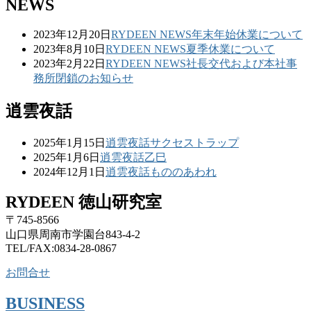
NEWS
2023年12月20日
RYDEEN NEWS
年末年始休業について
2023年8月10日
RYDEEN NEWS
夏季休業について
2023年2月22日
RYDEEN NEWS
社長交代および本社事
務所閉鎖のお知らせ
逍雲夜話
2025年1月15日
逍雲夜話
サクセストラップ
2025年1月6日
逍雲夜話
乙巳
2024年12月1日
逍雲夜話
もののあわれ
RYDEEN 徳山研究室
〒745-8566
山口県周南市学園台843-4-2
TEL/FAX:0834-28-0867
お問合せ
BUSINESS