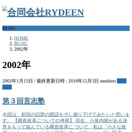
BLOG
HOME
BLOG
2002年
2002年
2002年1月15日
/ 最終更新日時 :
2018年12月3日
mashino
逍雲
夜話
第３回言志塾
今回は、前回の話題の固辺を少し掘り下げてみたいと思いま
す。 【構造改革についての考察】 現在、小泉内閣がある決
意をもって臨んでいる構造改革に ついて、私は「小さな政