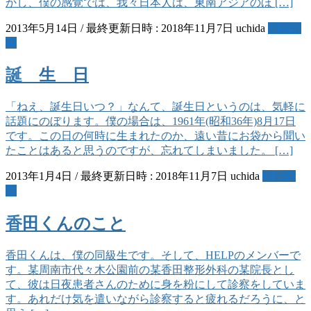
かし、僕の感覚では、我々日本人は、東南アジアのほ […]
2013年5月14日
/ 最終更新日時 :
2018年11月7日
uchida
逍雲夜
話
誕 生 日
「ねえ、誕生日いつ？」なんて、誕生日というのは、気軽に
話題にのぼります。僕の場合は、1961年(昭和36年)8月17日
です。この日の何時に生まれたのか、遠い昔にお袋から聞い
たことはあると思うのですが、忘れてしまいました。 […]
2013年1月4日
/ 最終更新日時 :
2018年11月7日
uchida
逍雲夜
話
香田くんのこと
香田くんは、僕の同級生です。そして、HELPのメンバーで
す。某周南市代々木公園前の某香田整形外科の某院長とし
て、彼は日夜患者さんのために身を粉にして診察をしていま
す。あれだけ気を遣いながら診察すると疲れるだろうに、と